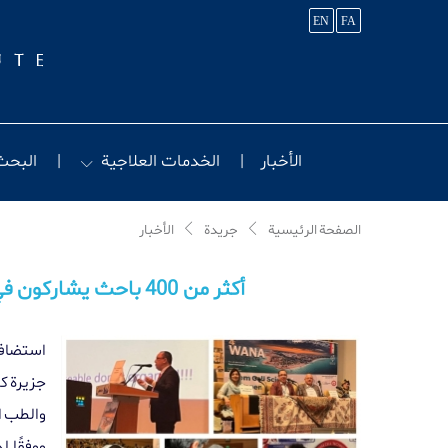
EN
FA
الأخبار
الخدمات العلاجية
البحث
الصفحة الرئیسیة
جريدة
الأخبار
أكثر من 400 باحث يشاركون في المؤتمر الدولي الرابع لدول غرب آسيا وشمال إفريقيا (WANA) الذي نظمه معهد رويان
استضاف 
جزيرة كي
والطب ا
ووفقًا 