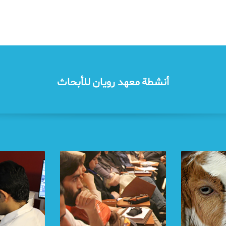
أنشطة معهد رويان للأبحاث