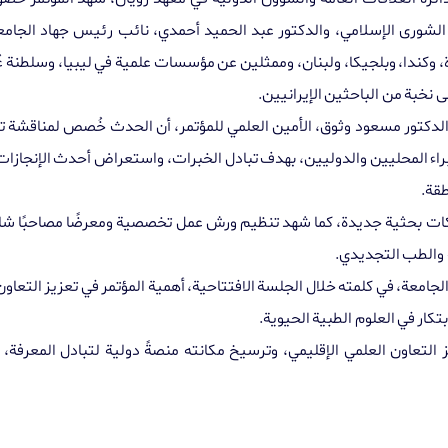
شورى الإسلامي، والدكتور عبد الحميد أحمدي، نائب رئيس جهاد الجامعة،
 وكندا، وبلجيكا، ولبنان، وممثلين عن مؤسسات علمية في ليبيا، وسلطنة عُما
ى نخبة من الباحثين الإيرانيين
.
لدكتور مسعود وثوق، الأمين العلمي للمؤتمر، أن الحدث خُصص لمناقشة تط
راء المحليين والدوليين، بهدف تبادل الخبرات، واستعراض أحدث الإنجازات 
طقة
.
 شراكات بحثية جديدة، كما شهد تنظيم ورش عمل تخصصية ومعرضًا مصاحبً
ة والطب التجديدي
.
جامعة، في كلمته خلال الجلسة الافتتاحية، أهمية المؤتمر في تعزيز التعاون
تكار في العلوم الطبية الحيوية
.
زيز التعاون العلمي الإقليمي، وترسيخ مكانته منصةً دولية لتبادل المعرفة