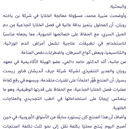
والبحثية
.
وأوضحت منيرة محمد، مسؤولة معالجة الخلايا في شركة بن ياخته
رويان، أن المحلول يتميز بدقة عالية في فصل الخلايا الجذعية من دم
الحبل السري، مع الحفاظ على خصائصها الحيوية، مما يجعله مناسبًا
للاستخدام في تطبيقات علاجية تشمل أمراض الدم الوراثية،
والثلاسيميا، وبعض أنواع السرطان، واضطرابات نقص المناعة
.
من جانبه، أكد الدكتور حامد دائمي، عضو الهيئة الأكاديمية في معهد
رويان والمدير التنفيذي لشركة شركة جرف أنديشان فناور زيست
بسپار، أن المنتج طُوِّر اعتمادًا على تقنيات متقدمة، ويسهم في رفع كفاءة
عمليات فصل الخلايا الجذعية، مع الحفاظ على قدرتها الوظيفية، وهو ما
ينعكس إيجابًا على استخداماتها في الطب التجديدي والعلاجات
الخلوية
.
وأضاف أن هذا المنتج كان يُستورد سابقًا من الأسواق الأوروبية، في حين
أصبح اليوم يُنتج محليًا بكلفة تقل إلى نحو ثلث تكلفة المنتجات