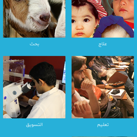
علاج
بحث
تعلیم
التسویق