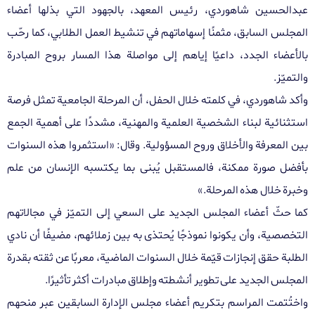
عبدالحسين شاهوردي، رئيس المعهد، بالجهود التي بذلها أعضاء
المجلس السابق، مثمنًا إسهاماتهم في تنشيط العمل الطلابي، كما رحّب
بالأعضاء الجدد، داعيًا إياهم إلى مواصلة هذا المسار بروح المبادرة
والتميّز
.
وأكد شاهوردي، في كلمته خلال الحفل، أن المرحلة الجامعية تمثل فرصة
استثنائية لبناء الشخصية العلمية والمهنية، مشددًا على أهمية الجمع
بين المعرفة والأخلاق وروح المسؤولية. وقال: «استثمروا هذه السنوات
بأفضل صورة ممكنة، فالمستقبل يُبنى بما يكتسبه الإنسان من علم
وخبرة خلال هذه المرحلة
.»
كما حثّ أعضاء المجلس الجديد على السعي إلى التميّز في مجالاتهم
التخصصية، وأن يكونوا نموذجًا يُحتذى به بين زملائهم، مضيفًا أن نادي
الطلبة حقق إنجازات قيّمة خلال السنوات الماضية، معربًا عن ثقته بقدرة
المجلس الجديد على تطوير أنشطته وإطلاق مبادرات أكثر تأثيرًا
.
واختُتمت المراسم بتكريم أعضاء مجلس الإدارة السابقين عبر منحهم