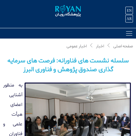
EN
AR
صفحه اصلی
اخبار
اخبار عمومی
سلسله نشست های فناورانه: فرصت های سرمایه
گذاری صندوق پژوهش و فناوری البرز
به منظور
آشنایی
اعضای
هیأت
علمی و
فناوران