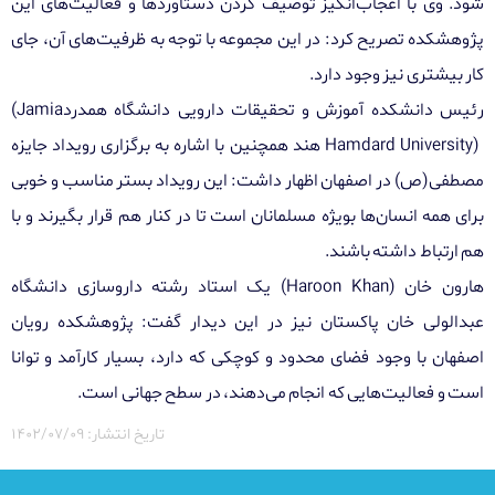
شود
.
وی با اعجاب‌انگیز توصیف کردن دستاوردها و فعالیت‌های این
پژوهشکده تصریح کرد: در این مجموعه با توجه به ظرفیت‌های آن، جای
کار بیشتری نیز وجود دارد
.
رئیس دانشکده آموزش و تحقیقات دارویی دانشگاه همدرد
(Jamia
Hamdard University)
هند همچنین با اشاره به برگزاری رویداد جایزه
مصطفی(ص) در اصفهان اظهار داشت: این رویداد بستر مناسب و خوبی
برای همه انسان‌ها بویژه مسلمانان است تا در کنار هم قرار بگیرند و با
هم ارتباط داشته باشند
.
هارون خان (
Haroon Khan
) یک استاد رشته داروسازی دانشگاه
عبدالولی خان پاکستان نیز در این دیدار گفت: پژوهشکده رویان
اصفهان با وجود فضای محدود و کوچکی که دارد، بسیار کارآمد و توانا
است و فعالیت‌هایی که انجام می‌دهند، در سطح جهانی است
.
تاریخ انتشار: ۱۴۰۲/۰۷/۰۹