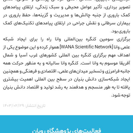
تصویر برداری، تأثیر عوامل محیطی و سبک زندگی، ارتقای پیامدهای
کمک باروری از جنبه چالش‌ها و مدیریت و گزینه‌ها، حفظ باروری در
بیماران سرطانی و نقش جراحی در ارتقای پیامدهای تکنیک‌های کمک
باروری بود
.
برگزاری سومین کنگره بین‌المللی وانا
راه را برای ایجاد شبکه
علمی
وانا
[
WANA Scientific Network
]
هموار کرده و این موضوع یکی از
اهداف مهم برگزاری کنگره بین المللی
کشورهای غرب آسیا و شمال
آفریقا موسوم به وانا
است. کنگره وانا سالیانه و
به منظور حرکت همه
جانبه فرامرزی و تسخیر میدان‌های علمی، اقتصادی و فرهنگی و همچنین
ایجاد شبکه‌سازی دانش بنیان در سطح بین المللی اهمیت بیشتری
یافته تا به طور منسجم و هدفمند به رشد تولید و اقتصاد دانش بنیان
توجه شود.
تاریخ انتشار: ۱۴۰۳/۰۲/۲۹
فعالیت‌های پژوهشگاه رویان