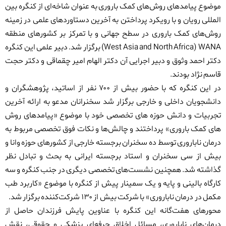
موضوع پیامدهای روش‌های کمک باروری به عنوان شاخه‌ای از کنگره بین
المللی رویان و با رویکرد پرداختن به آخرین دستاوردهای علمی در زمینه
روش‌های کمک باروری در سطح جهانی و با تمرکز بر کشورهای منطقه
WANA
(
West Asia and North Africa
)
برگزار شد. دبیر علمی این کنگره
دکتر احمد وثوق و دبیر اجرایی آن دکتر الهام امیر چقماقی و دکتر حجت
قاسم نژاد بودند.
در این کنگره
که با حضور بیش از
۷۰۰
نفر از اساتید، پژوهشگران و
دانشجویان داخلی و خارجی برگزار شد سخنرانان مدعو به ارائه آخرین
تجربیات و دانش حوزه های تخصصی خود با موضوع «پیامدهای روش
های کمک باروری» پرداختند و چالش‌ها و نکات فوق تخصصی مربوط به
درمان ناباروری توسط
ده
سخنران برجسته خارجی از کشورهای حوزه وانا و
بیش از
سی
سخنران و استاد برجسته ایرانی به بحث و تبادل نظر
گذاشته شد.
همچنین نشست‌های تخصصی دیگری در جنب کنگره و سه
کارگاه بالینی و پایه و یک سمینار پیش از کنگره با موضوع «کاربرد طب
مکمل در درمان ناباروری» با شرکت بیش از
۱۳۰
شرکت‌کننده برگزار شد.
محورهای هفت‌گانه این کنگره با عناوین پایش فرزندان حاصل از
درمان‌های ناباروری، مسائل اخلاق حرفه‌ای پزشکی و حقوقی، نقش