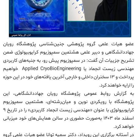
عضو هیات علمی گروه پژوهشی جنین‌شناسی پژوهشگاه رویان
جهاددانشگاهی و دبیر علمی هشتمین سمپوزیوم کرایوبیولوژی ضمن
تشریح جزییات آن گفت: در سمپوزیوم پیش رو، به جنبه‌های کاربردی
مهندسی زیست انجماد یا
Applied CryoBioEngineering
خواهیم
پرداخت و
۱۳
سخنران داخلی و خارجی آخرین یافته‌های خود در این حوزه
را ارایه خواهند کرد
.
به گزارش روابط عمومی پژوهشگاه رویان جهاددانشگاهی، این
پژوهشگاه با رویکردی نوین و میان‌رشته‌ای، هشتمین سمپوزیوم
کرایوبیولوژی با عنوان «مهندسی زیست انجماد کاربردی» را در تاریخ
۹
اسفند ماه
۱۴۰۳
به‌صورت حضوری در سالن همایش‌های خود میزبانی
خواهد کرد.
در آستانه برگزاری این رویداد، دکتر سمیه توانا عضو هیات علمی گروه