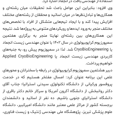
استفاده از مهندسی بافت در انجماد اشاره کرد.
وی افزود: بنابراین این عوامل باعث شد تحقیقات میان رشته‌ای و
همکاری‌ها و تبادل‌نظرها در میان اساتید و محققان از رشته‌های مختلف
افزایش پیدا کند و با ایجاد تیم‌هایی متشکل از افراد با تخصص‌های
مختلف منجر به ورود ایده‌ها و رویکردهای متنوعی به پروژه‌ها شد. نتیجه
این همکاری‌های بین رشته‌ای نهایتا منجر به برگزاری هفتمین
سمپورزیوم کرایوبیولوژی در سال ۱۴۰۲ با عنوان مهندسی زیست انجماد
یا
CryoBioEngineering
شد. لذا در سمپوزیوم پیش رو، به جنبه‌های
کاربردی مهندسی زیست انجماد یا
Applied CryoBioEngineering
خواهیم پرداخت.
دبیر هشتمین سمپوزیوم کرایوبیولوژی در رابطه با سخنرانان و محورهای
علمی این برنامه عنوان کرد: امسال مفتخر هستیم که در خدمت
پروفسور ورکیانی از دانشگاه تکنولوژی سیدنی استرالیا؛ جناب آقای
دکتر روانبخش از دانشگاه آکرون آمریکا و سرکار خانم دکتر باقری از
دانشگاه استرالیای جنوبی باشیم. ده نفر از اساتید و دانشمندان
برجسته کشور از مراکز علمی معتبر مانند دانشگاه امیرکبیر، دانشگاه
علوم پزشکی تبریز، پژوهشگاه ملی مهندسی ژنتیک و زیست فناوری،