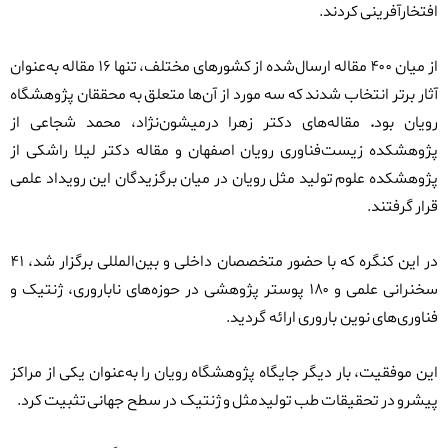
افتخارآفرینی کردند
.
از میان
۴۰۰
مقاله
ارسال‌شده از کشورهای مختلف، تنها
۱۶
مقاله
به‌عنوان
آثار برتر انتخاب شدند که سه مورد از آن‌ها متعلق به محققان پژوهشگاه
رویان بود
.
مقاله‌های دکتر زهرا درمیشون‌نژاد، محمد شجاعی
از
پژوهشکده زیست‌فناوری رویان اصفهان و
مقاله دکتر لیلا راشکی
از
پژوهشکده علوم تولید مثل رویان
در میان برگزیدگان این رویداد علمی
قرار گرفتند
.
در این کنگره که با حضور متخصصان داخلی و بین‌المللی برگزار شد،
۴۱
سخنرانی علمی
و
۱۸۰
پوستر پژوهشی
در حوزه‌های
ناباروری، ژنتیک و
فناوری‌های نوین باروری
ارائه گردید
.
این موفقیت، بار دیگر جایگاه
پژوهشگاه رویان
را به‌عنوان یکی از مراکز
پیشرو در تحقیقات
طب تولیدمثل و ژنتیک
در سطح جهانی تثبیت کرد
.