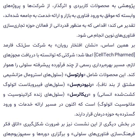
پژوهشی به محصولات کاربردی و اثرگذار، از شرکت‌ها و پروژه‌های
وابسته که موفق به ورود فناوری به بازار و ارائه خدمت به جامعه شده‌اند،
تقدیر می کند؛ اقدامی که به منظور قدردانی از فعالان حوزه تجاری‌سازی
فناوری‌های نوین انجام می شود.
بر همین اساس، «نشان افتخار رویان» به شرکت سل‌تک فارمد
[
CellTech Pharmed
]
اعطا شد؛ شرکتی که توانسته با دریافت مجوزهای
لازم، مسیر بهره‌برداری رسمی از چند فرآورده پیشرفته سلولی را هموار
کند. این محصولات شامل «
وارتوسل
» (سلول‌های استرومال مزانشیمی
مشتق از بند ناف)، «
رنیودرم‌سل
» (سلول‌های فیبروبلاست اتولوگ
کشت‌شده انسانی) و «
ریکالرسل
» (سلول‌های زنده کراتینوسیت و
ملانوسیت اتولوگ) است که اکنون در مسیر ارائه خدمات و ورود
گسترده‌ به حوزه درمان قرار دارند.
در بخش دیگری از این نشست نیز بر ضرورت شکل‌گیری «اتاق فکر
فرهنگ‌سازی فناوری‌های سلولی» و برگزاری دوره‌ها و سمپوزیوم‌های