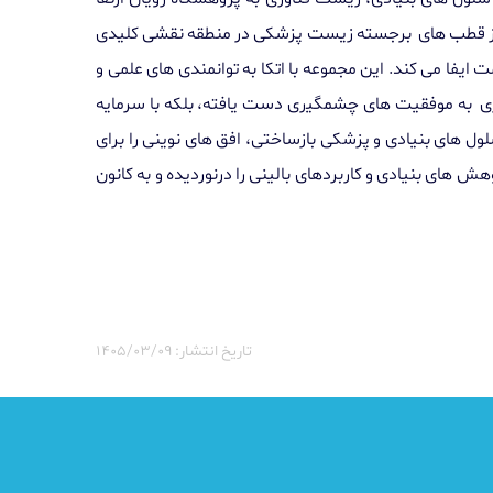
ﯽ از ﻗﻄﺐ ﻫﺎی برﺟﺴﺘﻪ زیست پزﺷﮑﯽ در ﻣﻨﻄﻘﻪ ﻧﻘﺸﯽ ﮐﻠﯿﺪی
اﯾﻔﺎ ﻣﯽ ﮐﻨﺪ. این ﻣﺠﻤﻮﻋﻪ ﺑﺎ اﺗﮑﺎ ﺑﻪ ﺗﻮاﻧﻤﻨﺪی ﻫﺎی ﻋﻠﻤﯽ و
ﺑﺎروری ﺑﻪ ﻣﻮﻓﻘﯿﺖ ﻫﺎی ﭼﺸﻤﮕﯿری دﺳﺖ ﯾﺎﻓﺘﻪ، ﺑﻠﮑﻪ ﺑﺎ ﺳﺮﻣﺎﯾﻪ
ل ﻫﺎی ﺑﻨﯿﺎدی و پزﺷﮑﯽ ﺑﺎزﺳﺎﺧﺘﯽ، اﻓﻖ ﻫﺎی ﻧﻮﯾﻨﯽ را برای
 ﻫﺎی ﺑﻨﯿﺎدی و ﮐﺎربردﻫﺎی ﺑﺎﻟﯿﻨﯽ را درﻧﻮردﯾﺪه و ﺑﻪ ﮐﺎﻧﻮن
تاریخ انتشار: ۱۴۰۵/۰۳/۰۹