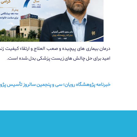
درﻣﺎن بیماری ﻫﺎی پیچیده و ﺻﻌﺐ اﻟﻌﻼج و ارﺗﻘﺎء ﮐﯿﻔﯿﺖ زﻧﺪﮔ
اﻣﯿﺪ برای ﺣﻞ ﭼﺎﻟﺶ ﻫﺎی زیست پزشکی ﺑﺪل ﺷﺪه اﺳﺖ.
خبرنامه پژوهشگاه رویان؛ سی و پنجمین سالروز تأسیس پژو