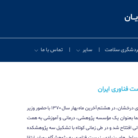
ردشگری سلامت
سایر
تماس با ما
ﺖ ﻓﻨﺎوری اﯾﺮان
پژوﻫﺸﮕﺎه روﯾﺎن ﺟﻬﺎد داﻧﺸﮕﺎﻫﯽ ﺑﺎ ﺳﺎﺑﻘﻪ ای درﺧﺸﺎن، در ﻫﺸﺘﻢ آﺧرین ﻣﺎه بهار ﺳﺎل ١٣٧٠ ﺑﺎ ﺣﻀﻮر وزیر
ﺎ ﺑﻌﻨﻮان ﯾﮏ ﻣﺆﺳﺴﻪ پژوﻫﺸﯽ، درﻣﺎﻧﯽ و آﻣﻮزﺷﯽ ﺑﻪ ﻫﻤﺖ
 اﻓﺘتاح ﺷﺪ و در ﻃﯽ زﻣﺎﻧﯽ ﮐﻮﺗﺎه ﺑﺎ ﺗﺸﮑﯿﻞ ﺳﻪ پژوﻫﺸﮑﺪه
ﻠﻮل ﻫﺎی ﺑﻨﯿﺎدی، زیست ﻓﻨﺎوری ﺑﻪ پژوﻫﺸﮕﺎه روﯾﺎن ارﺗﻘﺎ