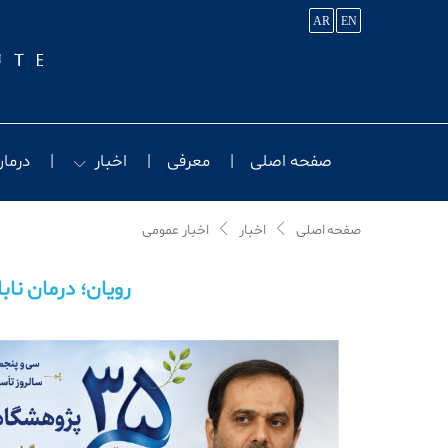
AR
EN
صفحه اصلی
معرفی
اخبار
درمان
صفحه اصلی
اخبار
اخبار عمومی
رویان؛ درﻣﺎن ﻧﺎ