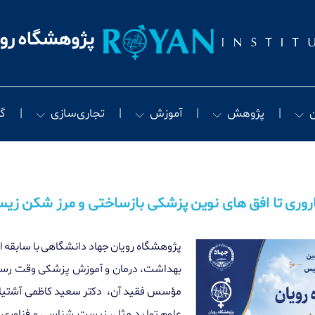
پژوهش
آموزش
تجاری‌سازی
گ
ﺑﺎروری ﺗﺎ اﻓﻖ ﻫﺎی ﻧﻮﯾﻦ ﭘﺰﺷﮑﯽ ﺑﺎزﺳﺎﺧﺘﯽ و ﻣﺮز ﺷﮑﻦ زﯾﺴ
بهداﺷﺖ، درﻣﺎن و آﻣﻮزش پزﺷﮑﯽ وﻗﺖ رﺳﻤ
ﻣﺆﺳﺲ ﻓﻘﯿﺪ آن، دﮐتر ﺳﻌﯿﺪ ﮐﺎﻇﻤﯽ آﺷتیاﻧﯽ
ﻋﻠﻮم ﺗﻮﻟﯿﺪ ﻣﺜﻞ، زیست ﺷﻨﺎﺳﯽ و ﻓﻨﺎوری ﺳ