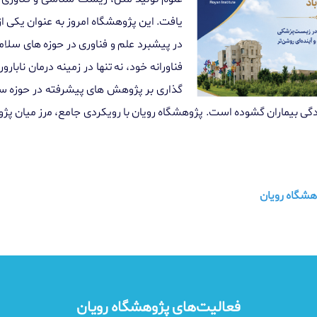
ﯾﺎﻓﺖ. این پژوﻫﺸﮕﺎه امروز ﺑﻪ ﻋﻨﻮان ﯾﮑ
در پیشبرد ﻋﻠﻢ و ﻓﻨﺎوری در ﺣﻮزه ﻫﺎی ﺳﻼﻣﺖ 
ﻓﻨﺎوراﻧﻪ ﺧﻮد، ﻧﻪ ﺗﻨﻬﺎ در زﻣﯿﻨﻪ درﻣﺎن ﻧﺎ
ﮔﺬاری بر پژوﻫﺶ ﻫﺎی پیشرفته در ﺣﻮزه ﺳﻠﻮ
ﯽ بیماران ﮔﺸﻮده اﺳﺖ. پژوﻫﺸﮕﺎه روﯾﺎن ﺑﺎ روﯾﮑﺮدی ﺟﺎﻣﻊ، ﻣرز ﻣﯿﺎن پژوﻫﺶ
هشگاه رویان
فعالیت‌های پژوهشگاه رویان