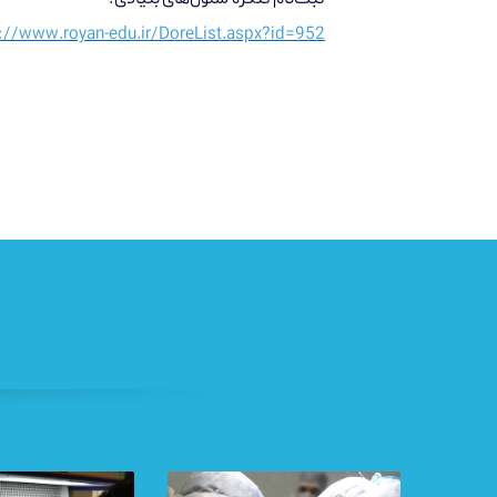
://www.royan-edu.ir/DoreList.aspx?id=952