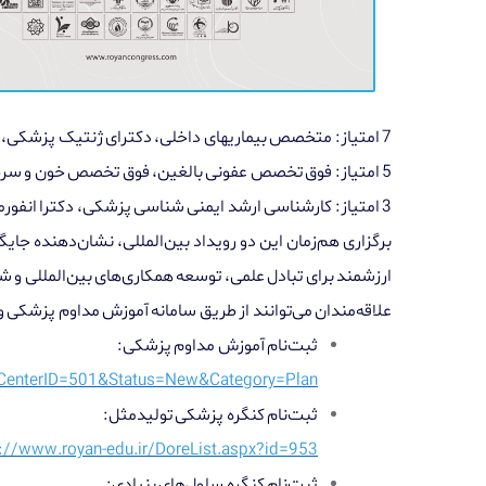
7
امتیاز: متخصص بیماریهای داخلی، دکترای ژنتیک پزشکی، د
5
امتیاز: فوق تخصص عفونی بالغین، فوق تخصص خون و سر
3 امتیاز: کارشناسی ارشد ایمنی شناسی پزشکی، دکترا انفورماتیک پزشکی، کارشناسی ارشد و دکترا زیست شناسی تکوینی جانوری.
برگزاری هم‌زمان این دو رویداد بین‌المللی، نشان‌دهنده جای
ارزشمند برای تبادل علمی، توسعه همکاری‌های بین‌المللی و ش
علاقه‌مندان می‌توانند از طریق سامانه آموزش مداوم پزشکی
ثبت‌نام آموزش مداوم پزشکی
:
x?CenterID=501&Status=New&Category=Plan
ثبت‌نام کنگره پزشکی تولیدمثل
:
://www.royan-edu.ir/DoreList.aspx?id=953
ثبت‌نام کنگره سلول‌های بنیادی
: