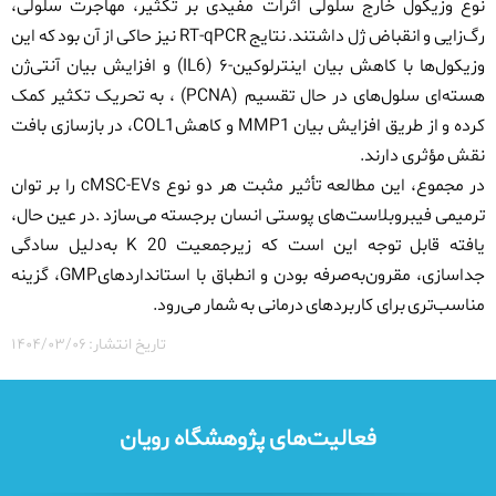
نوع
وزیکول خارج سلولی
اثرات مفیدی بر تکثیر، مهاجرت سلولی،
رگ‌زایی و انقباض ژل داشتند. نتایج
RT-qPCR
نیز حاکی از آن بود که این
وزیکول‌ها با کاهش بیان اینترلوکین-
۶
(IL6)
و افزایش بیان آنتی‌ژن
هسته‌ای سلول‌های در حال تقسیم
(PCNA)
، به تحریک تکثیر کمک
کرده و از طریق افزایش بیان
MMP1
و کاهش
COL1
، در بازسازی بافت
نقش مؤثری دارند
.
در مجموع، این مطالعه تأثیر مثبت هر دو نوع
cMSC-EVs
را بر توان
ترمیمی فیبروبلاست‌های پوستی انسان برجسته می‌سازد
.
در عین حال،
یافته قابل توجه این است که زیرجمعیت 20
K
به‌دلیل سادگی
جداسازی، مقرون‌به‌صرفه بودن و انطباق با استانداردهای
GMP
، گزینه
مناسب‌تری برای کاربردهای درمانی به شمار می‌رود
.
تاریخ انتشار: ۱۴۰۴/۰۳/۰۶
فعالیت‌های پژوهشگاه رویان