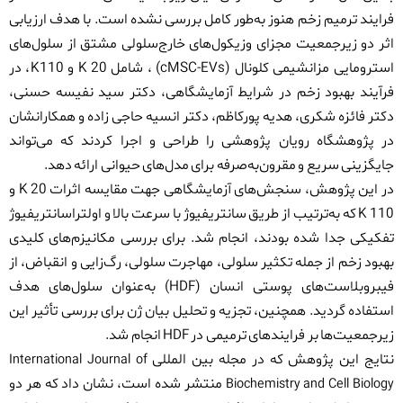
فرایند ترمیم زخم هنوز به‌طور کامل بررسی نشده است. با هدف ارزیابی
اثر دو زیرجمعیت مجزای وزیکول‌های خارج‌سلولی مشتق از سلول‌های
استرومایی مزانشیمی کلونال
(cMSC-EVs)
، شامل 20
K
و 110
K
، در
فرآیند بهبود زخم در شرایط آزمایشگاهی، دکتر سید نفیسه حسنی،
دکتر فائزه شکری، هدیه پورکاظم، دکتر انسیه حاجی زاده و همکارانشان
در پژوهشگاه رویان پژوهشی را طراحی و اجرا کردند که می‌تواند
جایگزینی سریع و مقرون‌به‌صرفه برای مدل‌های حیوانی ارائه دهد
.
در این پژوهش، سنجش‌های آزمایشگاهی جهت مقایسه اثرات 20
K
و
110
K
که به‌ترتیب از طریق سانتریفیوژ با سرعت بالا و اولتراسانتریفیوژ
تفکیکی جدا شده بودند، انجام شد. برای بررسی مکانیزم‌های کلیدی
بهبود زخم از جمله تکثیر سلولی، مهاجرت سلولی، رگ‌زایی و انقباض، از
فیبروبلاست‌های پوستی انسان
(HDF)
به‌عنوان سلول‌های هدف
استفاده گردید. همچنین، تجزیه و تحلیل بیان ژن برای بررسی تأثیر این
زیرجمعیت‌ها بر فرایندهای ترمیمی در
HDF
انجام شد
.
نتایج این پژوهش که در مجله بین المللی
International Journal of
منتشر شده است، نشان داد که هر دو
Biochemistry and Cell Biology